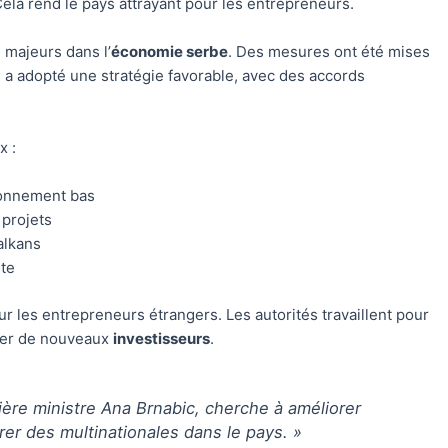
ela rend le pays attrayant pour les entrepreneurs.
majeurs dans l’
économie serbe
. Des mesures ont été mises
s a adopté une stratégie favorable, avec des accords
x :
ionnement bas
 projets
alkans
nte
r les entrepreneurs étrangers. Les autorités travaillent pour
irer de nouveaux
investisseurs
.
mière ministre Ana Brnabic, cherche à améliorer
rer des multinationales dans le pays. »