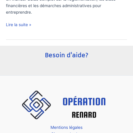
financières et les démarches administratives pour
entreprendre.
Comment
Lire la suite »
créer
une
startup
en
Besoin d'aide?
Irlande
?
Mentions légales