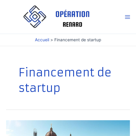
Aller
au
contenu
Mai
Me
Accueil
Financement de startup
Financement de
startup