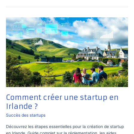
une
startup
en
Serbie
?
Comment créer une startup en
Irlande ?
Succès des startups
Découvrez les étapes essentielles pour la création de startup
en Irlande. Guide complet sur la réglementation, les aides