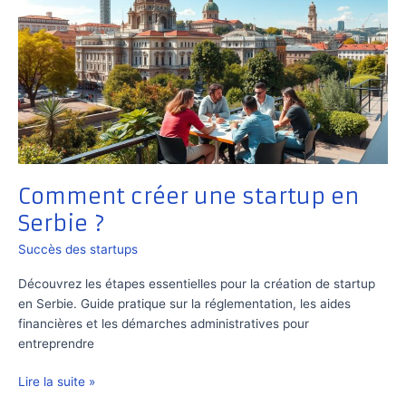
Comment créer une startup en
Serbie ?
Succès des startups
Découvrez les étapes essentielles pour la création de startup
en Serbie. Guide pratique sur la réglementation, les aides
financières et les démarches administratives pour
entreprendre
Comment
Lire la suite »
créer