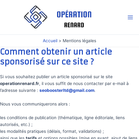
Aller
au
contenu
Mai
Me
Accueil
Mentions légales
Comment obtenir un article
sponsorisé sur ce site ?
Si vous souhaitez publier un article sponsorisé sur le site
operationrenard.fr
, il vous suffit de nous contacter par e-mail à
l’adresse suivante :
seoboosterltd@gmail.com
.
Nous vous communiquerons alors :
les conditions de publication (thématique, ligne éditoriale, liens
autorisés, etc.) ;
les modalités pratiques (délais, format, validations) ;
ainsi que les
tarifs
et options possibles (mise en avant, ajout de liens,