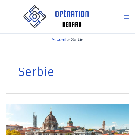
Aller
au
contenu
Mai
Me
Accueil
Serbie
Serbie