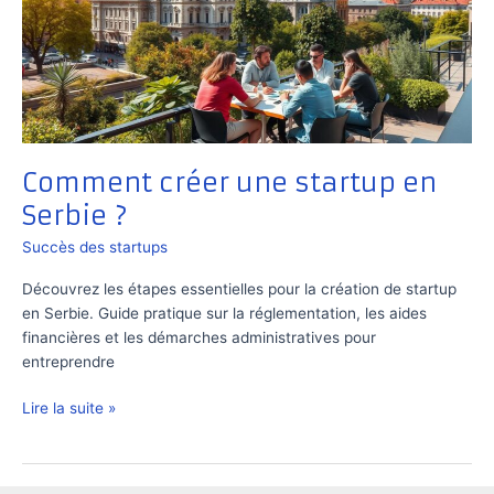
Comment créer une startup en
Serbie ?
Succès des startups
Découvrez les étapes essentielles pour la création de startup
en Serbie. Guide pratique sur la réglementation, les aides
financières et les démarches administratives pour
entreprendre
Comment
Lire la suite »
créer
une
startup