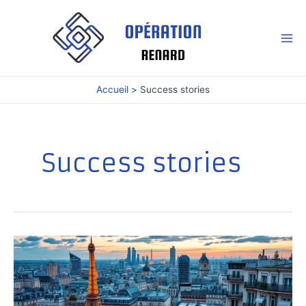
Aller
au
contenu
Mai
Me
Accueil
Success stories
Success stories