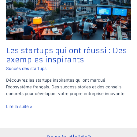
Les startups qui ont réussi : Des
exemples inspirants
Succès des startups
Découvrez les startups inspirantes qui ont marqué
l’écosystème français. Des success stories et des conseils
concrets pour développer votre propre entreprise innovante
Les
Lire la suite »
startups
qui
ont
réussi