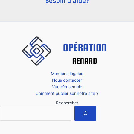
Besoin d'aide?
:
Des
exemples
inspirants
Mentions légales
Nous contacter
Vue d’ensemble
Comment publier sur notre site ?
Rechercher