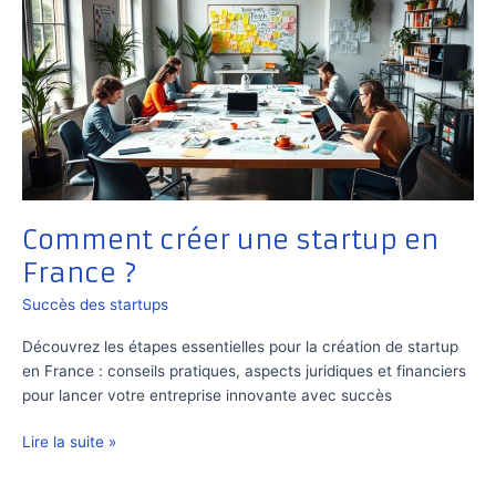
Comment créer une startup en
France ?
Succès des startups
Découvrez les étapes essentielles pour la création de startup
en France : conseils pratiques, aspects juridiques et financiers
pour lancer votre entreprise innovante avec succès
Comment
Lire la suite »
créer
une