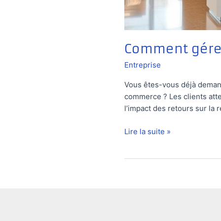
Comment gérer
Entreprise
Vous êtes-vous déjà demand
commerce ? Les clients atten
l’impact des retours sur la 
Comment
Lire la suite »
gérer
les
retours
produits
dans
un
e-