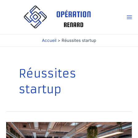
Aller
au
contenu
Mai
Me
Accueil
Réussites startup
Réussites
startup