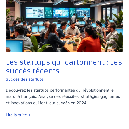
Les startups qui cartonnent : Les
succès récents
Succès des startups
Découvrez les startups performantes qui révolutionnent le
marché français. Analyse des réussites, stratégies gagnantes
et innovations qui font leur succès en 2024
Les
Lire la suite »
startups
qui