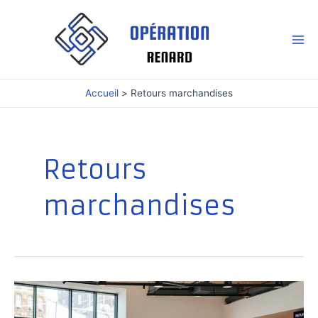
Aller
au
contenu
Mai
Me
Accueil
Retours marchandises
Retours
marchandises