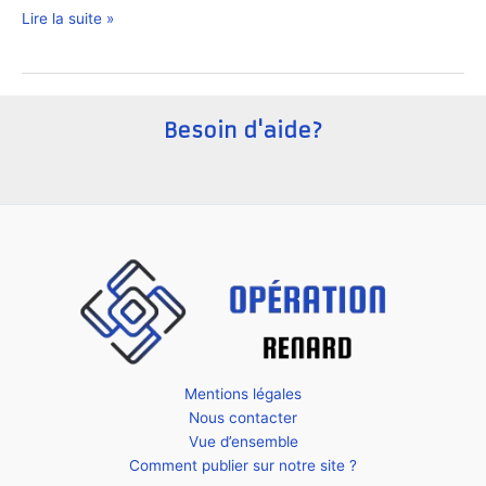
Comment
Lire la suite »
gérer
les
retours
produits
Besoin d'aide?
dans
un
e-
commerce
?
Mentions légales
Nous contacter
Vue d’ensemble
Comment publier sur notre site ?