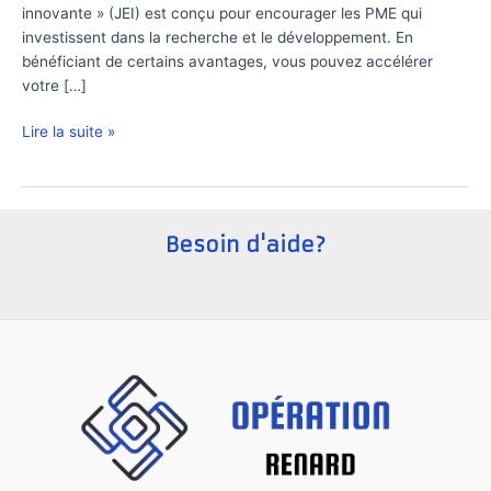
innovante » (JEI) est conçu pour encourager les PME qui
investissent dans la recherche et le développement. En
bénéficiant de certains avantages, vous pouvez accélérer
votre […]
Avantages
Lire la suite »
fiscaux
pour
les
jeunes
Besoin d'aide?
entreprises
innovantes
:
ce
que
vous
devez
savoir