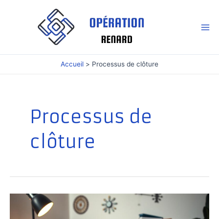
Aller
au
contenu
Mai
Me
Accueil
Processus de clôture
Processus de
clôture