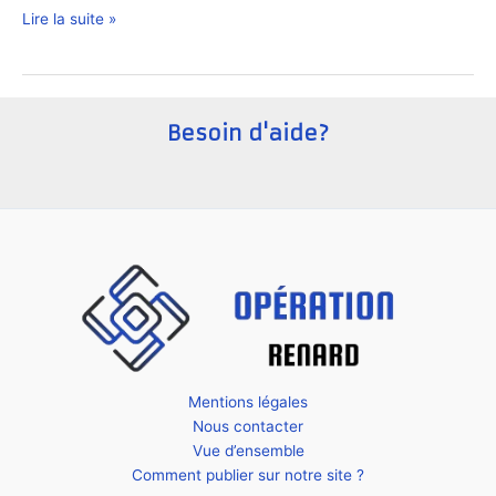
Comment
Lire la suite »
faire
une
clôture
comptable
Besoin d'aide?
mensuelle
efficace
?
Mentions légales
Nous contacter
Vue d’ensemble
Comment publier sur notre site ?