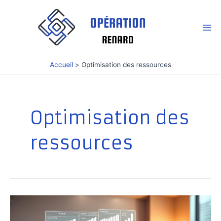
Aller
au
contenu
Mai
Me
Accueil
Optimisation des ressources
Optimisation des
ressources