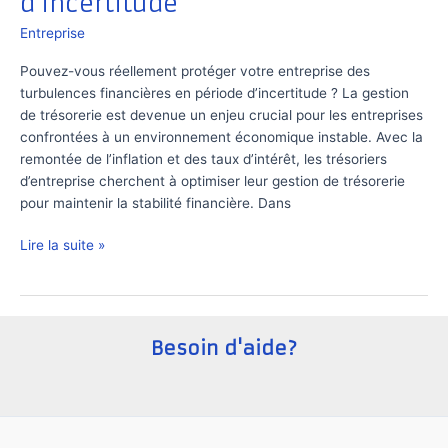
d’incertitude
Entreprise
Pouvez-vous réellement protéger votre entreprise des
turbulences financières en période d’incertitude ? La gestion
de trésorerie est devenue un enjeu crucial pour les entreprises
confrontées à un environnement économique instable. Avec la
remontée de l’inflation et des taux d’intérêt, les trésoriers
d’entreprise cherchent à optimiser leur gestion de trésorerie
pour maintenir la stabilité financière. Dans
Comment
Lire la suite »
gérer
la
trésorerie
d’une
Besoin d'aide?
entreprise
en
période
d’incertitude