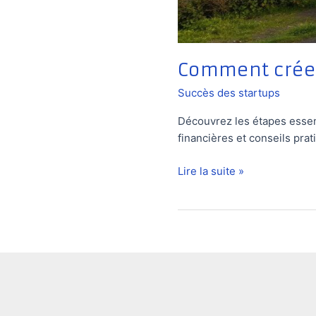
Comment créer
Succès des startups
Découvrez les étapes essent
financières et conseils prat
Comment
Lire la suite »
créer
une
startup
en
Islande
?