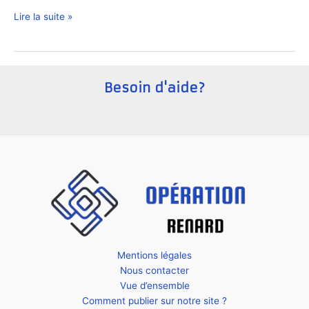
Comment
Lire la suite »
créer
une
startup
aux
Besoin d'aide?
Pays-
Bas
?
Mentions légales
Nous contacter
Vue d’ensemble
Comment publier sur notre site ?