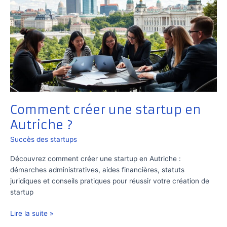
Comment créer une startup en
Autriche ?
Succès des startups
Découvrez comment créer une startup en Autriche :
démarches administratives, aides financières, statuts
juridiques et conseils pratiques pour réussir votre création de
startup
Comment
Lire la suite »
créer