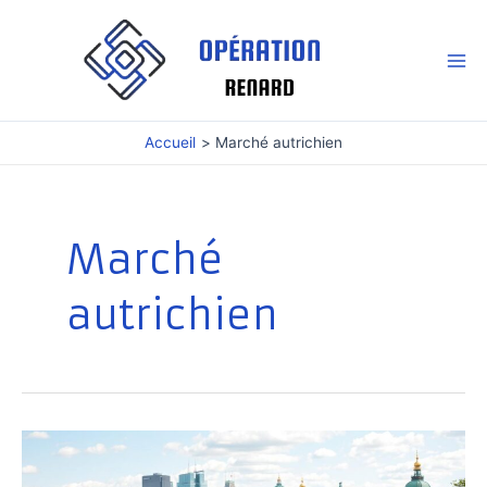
Aller
au
contenu
Mai
Me
Accueil
Marché autrichien
Marché
autrichien