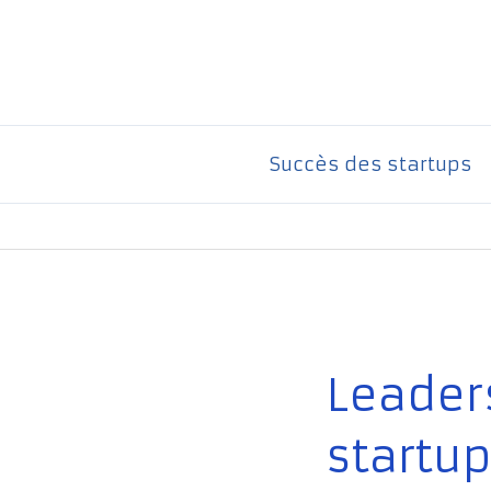
Aller
au
contenu
Succès des startups
Leader
startu