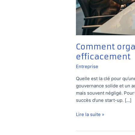
Comment organ
efficacement
Entreprise
Quelle est la clé pour qu’u
gouvernance solide et un ad
mais souvent négligé. Pourt
succès d’une start-up. […]
Comment
Lire la suite »
organiser
un