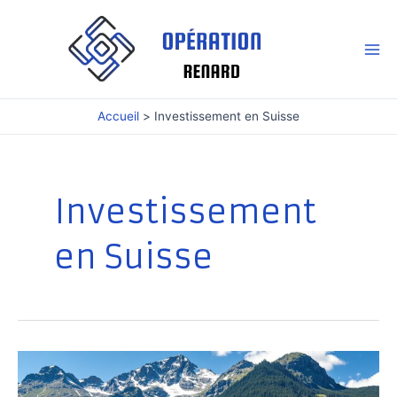
Aller
au
contenu
Mai
Me
Accueil
Investissement en Suisse
Investissement
en Suisse