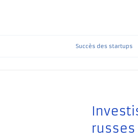
Aller
au
contenu
Succès des startups
Invest
russes