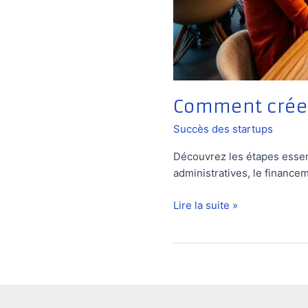
Comment créer
Succès des startups
Découvrez les étapes essent
administratives, le finance
Comment
Lire la suite »
créer
une
startup
en
Russie
?