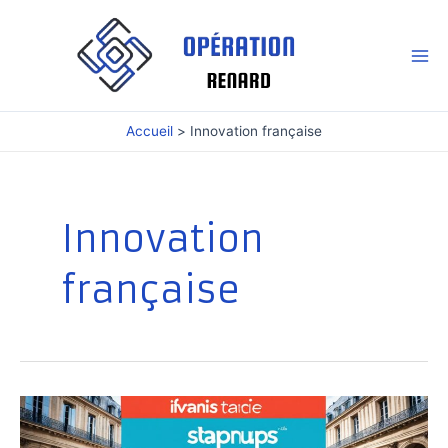
Aller
au
contenu
Mai
Me
Accueil
Innovation française
Innovation
française