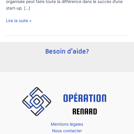
organisée peut faire toute la différence dans le succès d’une
start-up. […]
Comment
Lire la suite »
organiser
un
board
stratégique
Besoin d'aide?
en
startup
efficacement
Mentions légales
Nous contacter