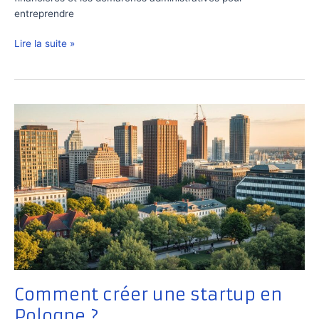
entreprendre
Comment
Lire la suite »
créer
une
startup
au
Portugal
?
Comment créer une startup en
Pologne ?