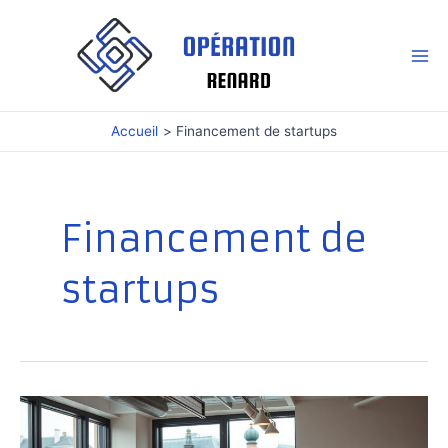
Aller
au
contenu
Mai
Me
Accueil
Financement de startups
Financement de
startups