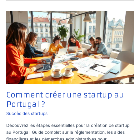
startup
en
Pologne
?
Comment créer une startup au
Portugal ?
Succès des startups
Découvrez les étapes essentielles pour la création de startup
au Portugal. Guide complet sur la réglementation, les aides
financières et les démarches administratives pour