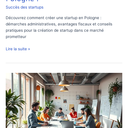
Succès des startups
Découvrez comment créer une startup en Pologne :
démarches administratives, avantages fiscaux et conseils
pratiques pour la création de startup dans ce marché
prometteur
Comment
Lire la suite »
créer
une
startup
en
Pologne
?