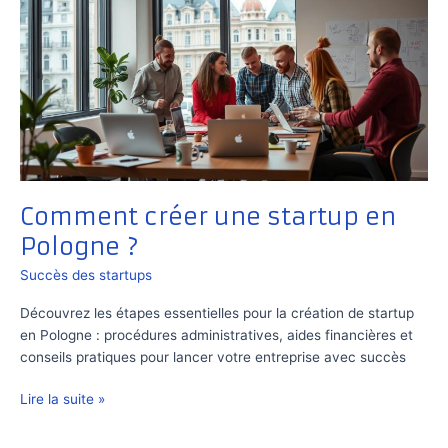
Comment créer une startup en
Pologne ?
Succès des startups
Découvrez les étapes essentielles pour la création de startup
en Pologne : procédures administratives, aides financières et
conseils pratiques pour lancer votre entreprise avec succès
Comment
Lire la suite »
créer
une