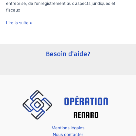
entreprise, de l’enregistrement aux aspects juridiques et
fiscaux
Comment
Lire la suite »
créer
une
startup
en
Besoin d'aide?
République
Tchèque
?
Mentions légales
Nous contacter