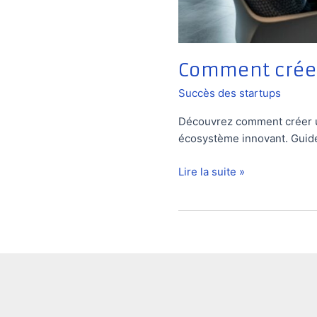
Comment créer
Succès des startups
Découvrez comment créer un
écosystème innovant. Guide
Comment
Lire la suite »
créer
une
startup
au
Danemark
?