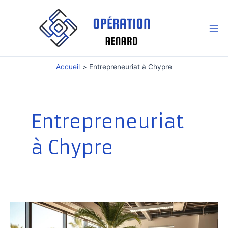
Aller
au
contenu
Mai
Me
Accueil
Entrepreneuriat à Chypre
Entrepreneuriat
à Chypre