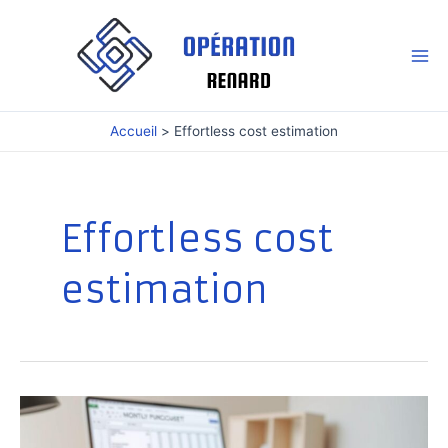
Aller
au
contenu
Mai
Me
Accueil
Effortless cost estimation
Effortless cost
estimation