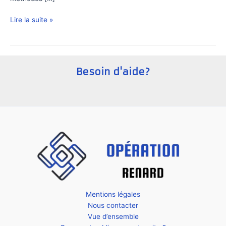
Comment
Lire la suite »
automatiser
le
calcul
du
Besoin d'aide?
coût
d’achat
mensuel
Mentions légales
Nous contacter
Vue d’ensemble