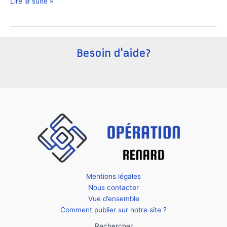
Comment
Lire la suite »
créer
une
startup
en
Besoin d'aide?
Roumanie
?
Mentions légales
Nous contacter
Vue d’ensemble
Comment publier sur notre site ?
Rechercher