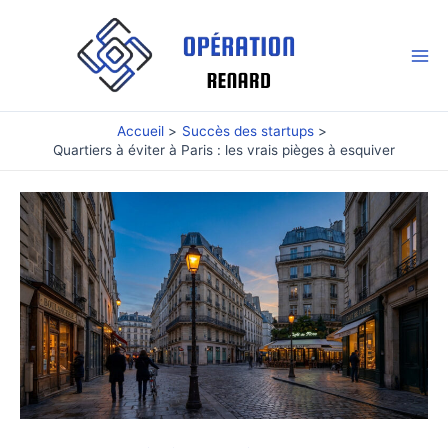
Aller
au
contenu
Mai
Me
Accueil
Succès des startups
Quartiers à éviter à Paris : les vrais pièges à esquiver