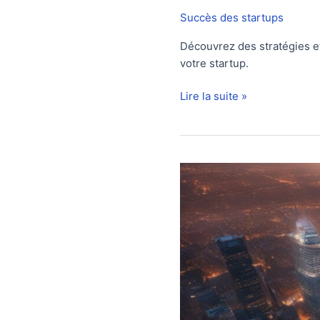
Succès des startups
Découvrez des stratégies ef
votre startup.
Levée
Lire la suite »
de
fonds
pour
startup
:
Conseils
pour
attirer
des
investisseurs