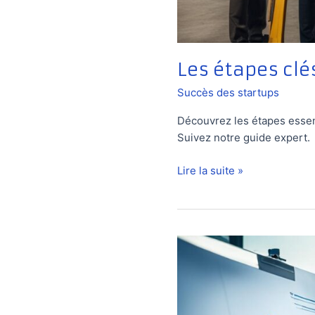
Les étapes clé
Succès des startups
Découvrez les étapes essent
Suivez notre guide expert.
Les
Lire la suite »
étapes
clés
pour
lancer
une
startup
avec
succès