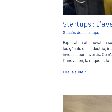
Startups : L’a
Succès des startups
Exploration et innovation so
les géants de l’industrie, i
investisseurs avertis. Ce n’
l’innovation, la risque et le
Startups
Lire la suite »
:
L’avenir
de
l’investissement