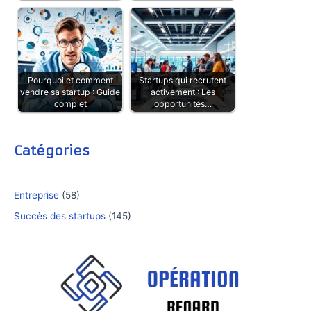
Pourquoi et comment
Startups qui recrutent
vendre sa startup : Guide
activement : Les
complet
opportunités…
Catégories
Entreprise
(58)
Succès des startups
(145)