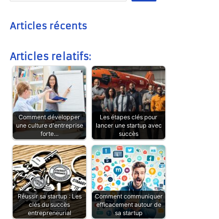
Articles récents
Articles relatifs:
Comment développer
Les étapes clés pour
une culture d'entreprise
lancer une startup avec
forte…
succès
Réussir sa startup : Les
Comment communiquer
clés du succès
efficacement autour de
entrepreneurial
sa startup