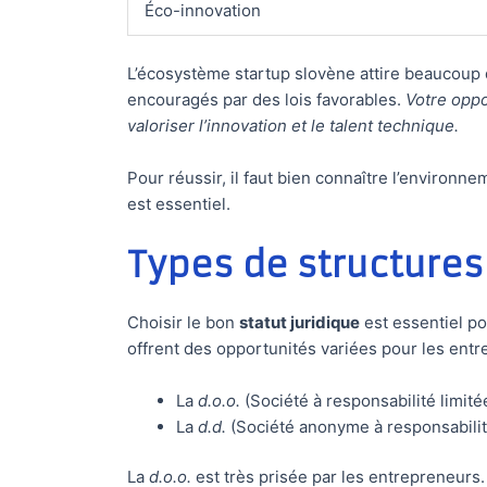
Éco-innovation
L’écosystème startup slovène attire beaucoup 
encouragés par des lois favorables.
Votre oppo
valoriser l’innovation et le talent technique.
Pour réussir, il faut bien connaître l’enviro
est essentiel.
Types de structures
Choisir le bon
statut juridique
est essentiel po
offrent des opportunités variées pour les ent
La
d.o.o.
(Société à responsabilité limité
La
d.d.
(Société anonyme à responsabilit
La
d.o.o.
est très prisée par les entrepreneurs. E