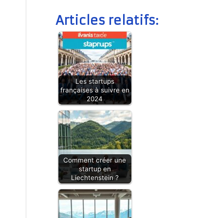
Articles relatifs:
Les startups
françaises à suivre en
2024
Comment créer une
startup en
Liechtenstein ?