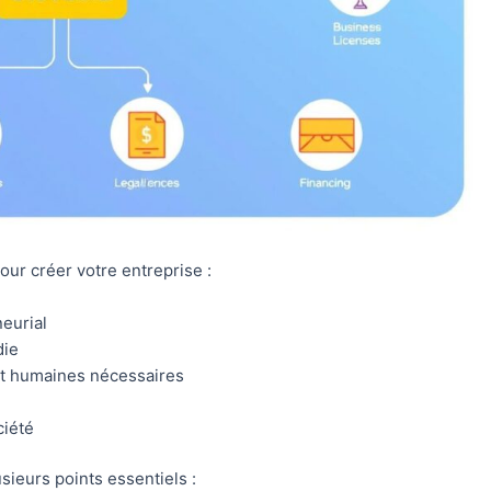
our créer votre entreprise :
neurial
die
et humaines nécessaires
ciété
ieurs points essentiels :